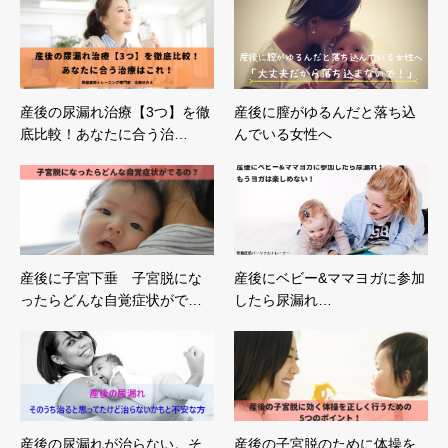
産後の尿漏れ治療【3つ】を徹
産後に膣がゆるんだと落ち込
底比較！あなたに合う治…
んでいる女性へ
産後に子宮下垂 子宮脱にな
産後にベビー&ママヨガに参加
ったらどんな自覚症状がで…
したら尿漏れ…
産後の尿漏れが治らない。そ
産後の子宮脱のために体操を