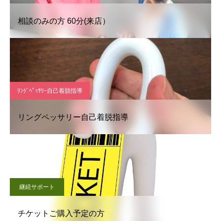
相談のみの方 60分(来店）
ﾘﾝｸﾞﾍﾟｯｻﾘｰ自己着脱指導
リングペッサリー自己着脱指導
継続サポート
チケットご購入予定の方