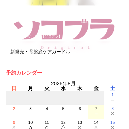
骨盤底ケアガードル【ソコブラ】
新発売・骨盤底ケアガードル
予約カレンダー
2026年8月
日
月
火
水
木
金
土
1
－
2
3
4
5
6
7
8
－
－
－
－
－
－
×
9
10
11
12
13
14
15
×
○
○
△
×
×
×