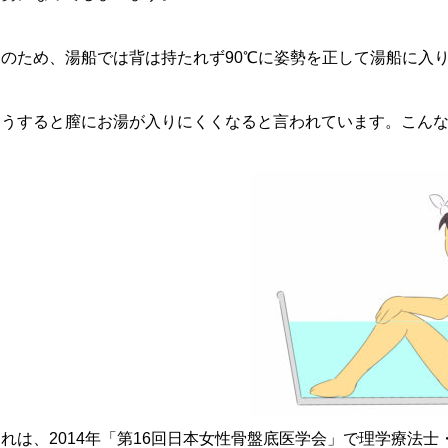
そのため、湯船では背は持たれず90℃に姿勢を正して湯船に入
そうすると膣にお湯が入りにくくなると言われています。こん
これは、2014年「第16回日本女性骨盤底医学会」で理学療法