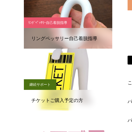
ﾘﾝｸﾞﾍﾟｯｻﾘｰ自己着脱指導
リングペッサリー自己着脱指導
こ
継続サポート
チケットご購入予定の方