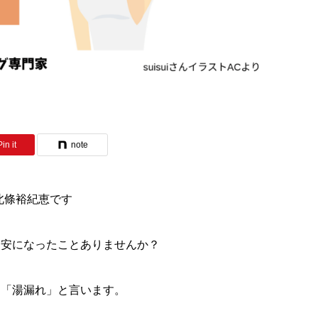
Pin it
note
 北條裕紀恵です
不安になったことありませんか？
を「湯漏れ」と言います。