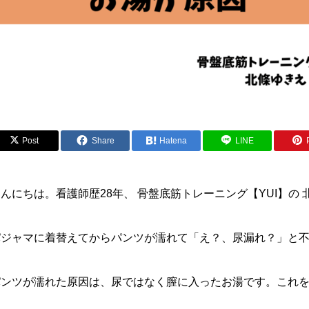
Post
Share
Hatena
LINE
んにちは。看護師歴28年、 骨盤底筋トレーニング【YUI】の
パジャマに着替えてからパンツが濡れて「え？、尿漏れ？」と
パンツが濡れた原因は、尿ではなく膣に入ったお湯です。これ