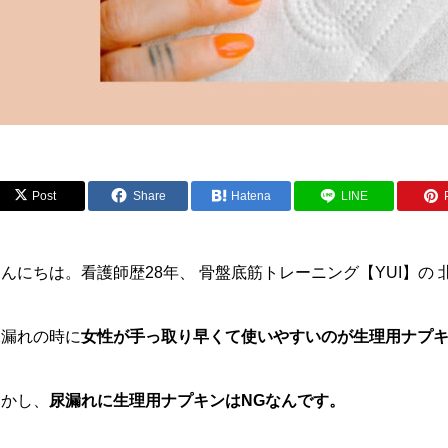
Post
Share
Hatena
LINE
んにちは。看護師歴28年、 骨盤底筋トレーニング【YUI】の
尿漏れの時に
女性が手っ取り早くて使いやすいのが生理用ナプ
しかし、
尿漏れに生理用ナプキンはNGなんです。