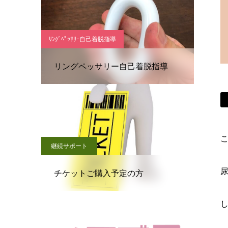
ﾘﾝｸﾞﾍﾟｯｻﾘｰ自己着脱指導
リングペッサリー自己着脱指導
こ
継続サポート
チケットご購入予定の方