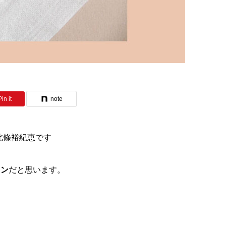
Pin it
note
 北條裕紀恵です
キン
だと思います。