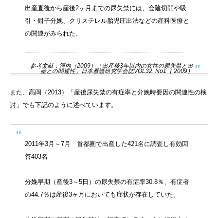
出産直後から産後2ヶ月までの尿失禁には、会陰切開や吸
引・鉗子分娩、クリステレル胎児圧出法などの産科医療と
の関連がみられた。
参考文献：河内（2009）「出産後3年以内の女性の尿失禁と出
産との関連性」日本看護研究学会誌VOL32. No1（ 2009）
また、高岡（2013）「産後尿失禁の有症率と分娩時要因の関連性の検
討」でも下記のように述べています。
2011年3月～7月 首都圏で出産した421名に調査し有効回
答403名
分娩早期（産後3～5日）の尿失禁の有症率30.8％、有症者
の44.7％は産後3ヶ月においても症状が存在していた。