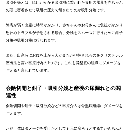
吸引分娩とは、陰圧がかかる吸引機に繋がれた専用の器具を赤ちゃん
の頭に密着させて吸引の圧力で引き出すのが吸引分娩です。
陣痛が弱く出産に時間がかかり、赤ちゃんやお母さんに負担がかかり
思わぬトラブルが予想される場合、分娩をスムーズに行うために鉗子
分娩や吸引分娩は行われます。
また、出産時にお腹を上から人がまたがり押されるのをクリステレル
圧出法と言い医療行為の1つです。これも骨盤底の組織にダメージを
与えると言われています。
会陰切開と鉗子・吸引分娩と産後の尿漏れとの関
連性
会陰切開や鉗子・吸引分娩などの医療介入は骨盤底組織にダメージを
与えます。
ただ、体はダメージを受けたとしても元に戻ろうとする力がきちんと