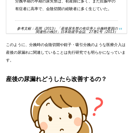
分娩早期の早期の尿失禁は、初産婦に多く、また妊娠中の
有症者に高率で、会陰切開の経験者に多く生じていた。
参考文献：高岡（2013）「産後尿失禁の有症率と分娩時要因の
関連性の検討」日本助産学会誌 27巻1号（2013）
このように、分娩時の会陰切開や鉗子・吸引分娩のような医療介入は
産後の尿漏れに関連していることは先行研究でも明らかになっていま
す。
産後の尿漏れどうしたら改善するの？