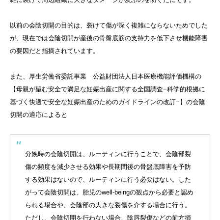
以前の会陰切開の目的は、裂けて傷が深く複雑にならないためでした
が、現在では会陰切開が産後の骨盤底筋の支持力を低下させ機能障害
の要因だと指摘されています。
また、厚生労働省委託事業 公益財団法人日本医療機能評価機構の
【母親が望む安全で満足な妊娠出産に関する全国調査−科学的根拠に
基づく快適で安全な妊娠出産のためのガイドラインの改訂−】の会陰
切開の適応によると
分娩時の会陰切開は、ルーティンに行うことで、会陰部裂
傷の頻度を減少させる効果や長期間後の骨盤底障害を予防
する効果はないので、ルーティンに行う必要はない。した
がって会陰切開は、胎児のwell-beingの観点から必要と認め
られる場合や、会陰部の大きな裂傷を介する場合に行う。
ただし、会陰切開を行わない場合、陰唇裂傷などの前方損