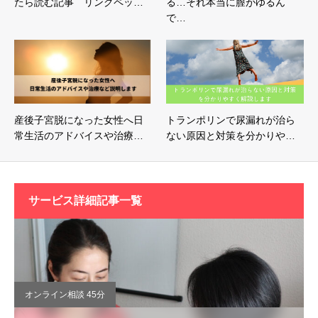
たら読む記事 リングペッ…
る…それ本当に膣がゆるん
で…
産後子宮脱になった女性へ日
トランポリンで尿漏れが治ら
常生活のアドバイスや治療…
ない原因と対策を分かりや…
サービス詳細記事一覧
オンライン相談 45分