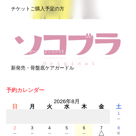
チケットご購入予定の方
骨盤底ケアガードル【ソコブラ】
新発売・骨盤底ケアガードル
予約カレンダー
2026年8月
日
月
火
水
木
金
土
1
－
2
3
4
5
6
7
8
－
－
－
－
－
△
×