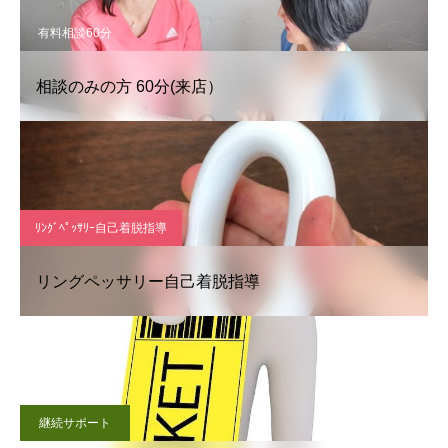
有料相談60分
相談のみの方 60分(来店）
ﾘﾝｸﾞﾍﾟｯｻﾘｰ自己着脱指導
リングペッサリー自己着脱指導
継続サポート