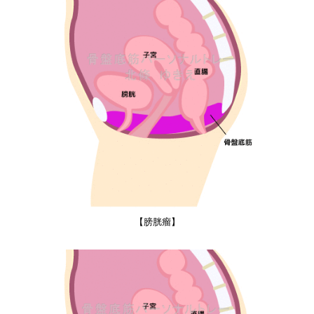
【膀胱瘤】