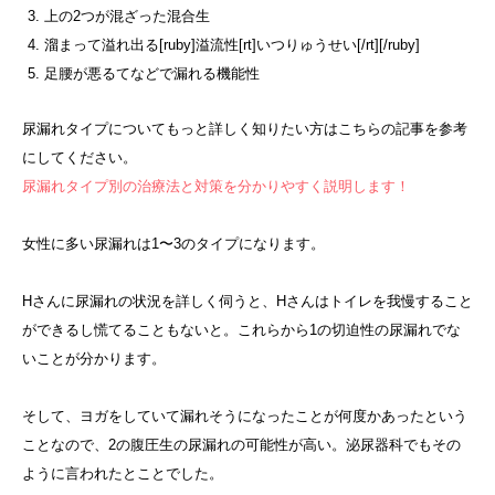
上の2つが混ざった混合生
溜まって溢れ出る[ruby]溢流性[rt]いつりゅうせい[/rt][/ruby]
足腰が悪るてなどで漏れる機能性
尿漏れタイプについてもっと詳しく知りたい方はこちらの記事を参考
にしてください。
尿漏れタイプ別の治療法と対策を分かりやすく説明します！
女性に多い尿漏れは1〜3のタイプになります。
Hさんに尿漏れの状況を詳しく伺うと、Hさんはトイレを我慢すること
ができるし慌てることもないと。これらから1の切迫性の尿漏れでな
いことが分かります。
そして、ヨガをしていて漏れそうになったことが何度かあったという
ことなので、2の腹圧生の尿漏れの可能性が高い。泌尿器科でもその
ように言われたとことでした。