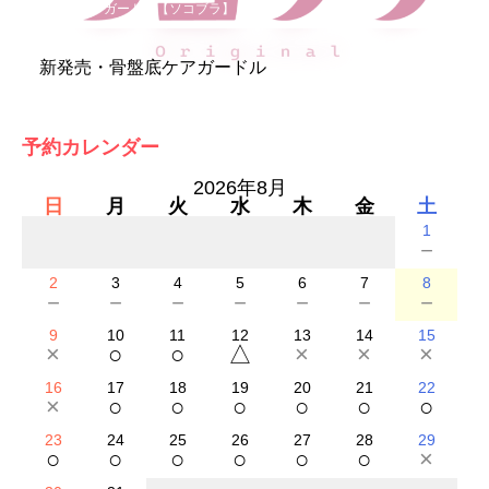
骨盤底ケアガードル【ソコブラ】
新発売・骨盤底ケアガードル
予約カレンダー
2026年8月
日
月
火
水
木
金
土
1
－
2
3
4
5
6
7
8
－
－
－
－
－
－
－
9
10
11
12
13
14
15
×
○
○
△
×
×
×
16
17
18
19
20
21
22
×
○
○
○
○
○
○
23
24
25
26
27
28
29
○
○
○
○
○
○
×