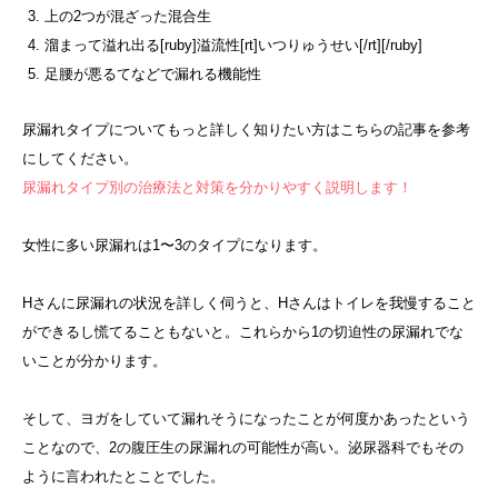
上の2つが混ざった混合生
溜まって溢れ出る[ruby]溢流性[rt]いつりゅうせい[/rt][/ruby]
足腰が悪るてなどで漏れる機能性
尿漏れタイプについてもっと詳しく知りたい方はこちらの記事を参考
にしてください。
尿漏れタイプ別の治療法と対策を分かりやすく説明します！
女性に多い尿漏れは1〜3のタイプになります。
Hさんに尿漏れの状況を詳しく伺うと、Hさんはトイレを我慢すること
ができるし慌てることもないと。これらから1の切迫性の尿漏れでな
いことが分かります。
そして、ヨガをしていて漏れそうになったことが何度かあったという
ことなので、2の腹圧生の尿漏れの可能性が高い。泌尿器科でもその
ように言われたとことでした。