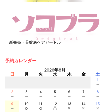
骨盤底ケアガードル【ソコブラ】
新発売・骨盤底ケアガードル
予約カレンダー
2026年8月
日
月
火
水
木
金
土
1
－
2
3
4
5
6
7
8
－
－
－
－
－
－
－
9
10
11
12
13
14
15
－
○
○
△
×
×
×