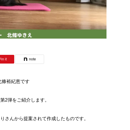
Pin it
note
 北條裕紀恵です
第2弾をご紹介します。
みりさんから提案されて作成したものです。