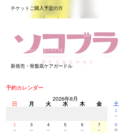
チケットご購入予定の方
骨盤底ケアガードル【ソコブラ】
新発売・骨盤底ケアガードル
予約カレンダー
2026年8月
日
月
火
水
木
金
土
1
－
2
3
4
5
6
7
8
－
－
－
－
－
－
×