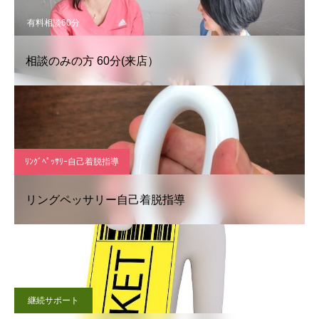
有料相談60分
相談のみの方 60分(来店）
ﾘﾝｸﾞﾍﾟｯｻﾘｰ自己着脱指導
リングペッサリー自己着脱指導
継続サポート