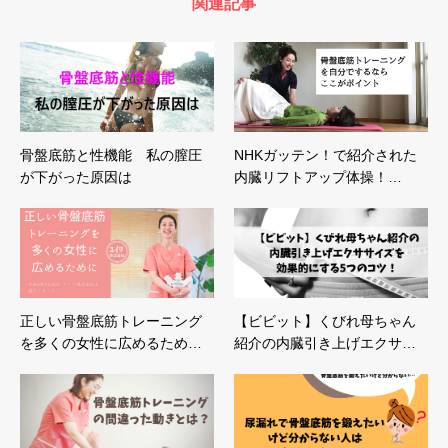
関連記事
骨盤底筋と性機能 私の膣圧
NHKガッテン！で紹介された
が下がった原因は
内臓リフトアップ体操！…
正しい骨盤底筋トレーニング
【ビビット】くびれ母ちゃん
を多くの女性に広めるため…
紹介の内臓引き上げエクサ…