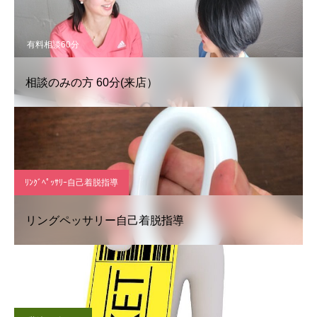
有料相談60分
相談のみの方 60分(来店）
ﾘﾝｸﾞﾍﾟｯｻﾘｰ自己着脱指導
リングペッサリー自己着脱指導