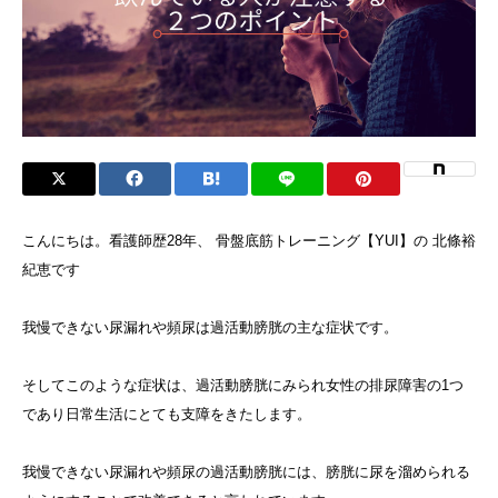
こんにちは。看護師歴28年、 骨盤底筋トレーニング【YUI】の 北條裕
紀恵です
我慢できない尿漏れや頻尿は過活動膀胱の主な症状です。
そしてこのような症状は、過活動膀胱にみられ女性の排尿障害の1つ
であり日常生活にとても支障をきたします。
我慢できない尿漏れや頻尿の過活動膀胱には、膀胱に尿を溜められる