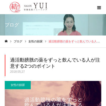
ブログ
ブログ
女性の頻尿
過活動膀胱の薬をずっと飲んでいる人が注意する2つのポイント
ホーム
過活動膀胱の薬をずっと飲んでいる人が注
意する2つのポイント
2018.05.27
女性の頻尿