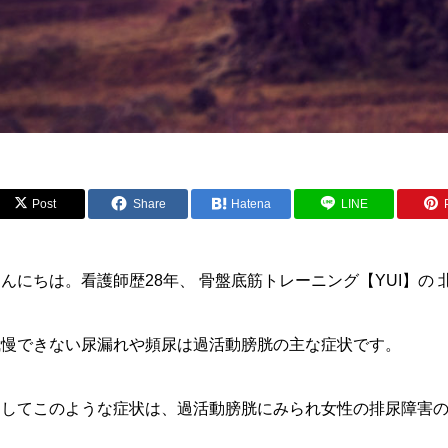
Post
Share
Hatena
LINE
んにちは。看護師歴28年、 骨盤底筋トレーニング【YUI】の
我慢できない尿漏れや頻尿は過活動膀胱の主な症状です。
そしてこのような症状は、過活動膀胱にみられ女性の排尿障害の