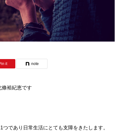
Pin it
note
 北條裕紀恵です
1つであり日常生活にとても支障をきたします。