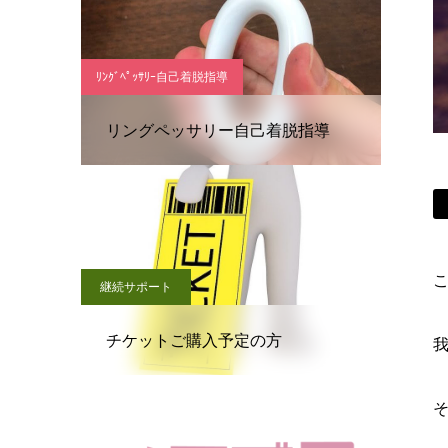
ﾘﾝｸﾞﾍﾟｯｻﾘｰ自己着脱指導
リングペッサリー自己着脱指導
こ
継続サポート
チケットご購入予定の方