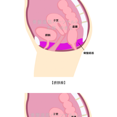
【膀胱瘤】