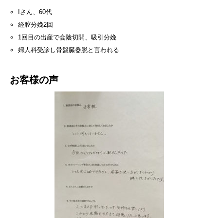
Iさん、60代
経膣分娩2回
1回目の出産で会陰切開、吸引分娩
婦人科受診し骨盤臓器脱と言われる
お客様の声