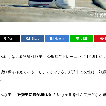
Post
Share
Hatena
LINE
んにちは。看護師歴28年、 骨盤底筋トレーニング【YUI】の
今後妊娠を考えている、もしくは今まさに妊活中の女性は、妊
う。
そんな中、
”妊娠中に尿が漏れる”
という記事を読んで嫌だなと