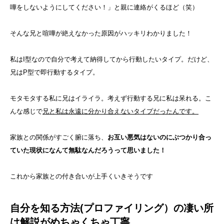
嘩をしないようにしてください！」と親に連絡がくるほど（笑）
そんな兄と喧嘩が絶えなかった原因がハッキリわかりました！
私はI型なので自分で考えて納得してから行動したいタイプ。だけど、
兄はP型で即行動するタイプ。
モタモタする私に兄はイライラ。考えず行動する兄に私は呆れる。こ
んな感じで
兄と私は永遠に分かり合えないタイプだったんです。
家族との関係がすごく腑に落ち、
お互い悪気はないのにぶつかり合っ
ていた現状になんて無駄なんだろうって思いました！
これから家族との付き合いが上手くいきそうです
自分を知る方法(プロファイリング）の凄い所
は解説がめちゃくちゃ丁寧