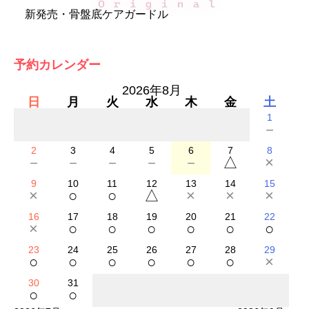
新発売・骨盤底ケアガードル
予約カレンダー
2026年8月
日
月
火
水
木
金
土
1
－
2
3
4
5
6
7
8
－
－
－
－
－
△
×
9
10
11
12
13
14
15
×
○
○
△
×
×
×
16
17
18
19
20
21
22
×
○
○
○
○
○
○
23
24
25
26
27
28
29
○
○
○
○
○
○
×
30
31
○
○