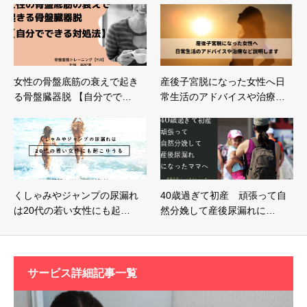
女性の骨盤底筋の衰えで起き
産後子宮脱になった女性へ日
る骨盤臓器脱 【自分でで…
常生活のアドバイスや治療…
くしゃみやジャンプの尿漏れ
40歳過ぎて初産 頑張って自
は20代の若い女性にも起…
然分娩して産後尿漏れに…
サービス詳細記事一覧