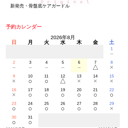
新発売・骨盤底ケアガードル
予約カレンダー
2026年8月
日
月
火
水
木
金
土
1
－
2
3
4
5
6
7
8
－
－
－
－
－
△
×
9
10
11
12
13
14
15
×
○
○
△
×
×
×
16
17
18
19
20
21
22
×
○
○
○
○
○
○
23
24
25
26
27
28
29
○
○
○
○
○
○
×
30
31
○
○