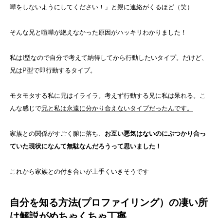
嘩をしないようにしてください！」と親に連絡がくるほど（笑）
そんな兄と喧嘩が絶えなかった原因がハッキリわかりました！
私はI型なので自分で考えて納得してから行動したいタイプ。だけど、
兄はP型で即行動するタイプ。
モタモタする私に兄はイライラ。考えず行動する兄に私は呆れる。こ
んな感じで
兄と私は永遠に分かり合えないタイプだったんです。
家族との関係がすごく腑に落ち、
お互い悪気はないのにぶつかり合っ
ていた現状になんて無駄なんだろうって思いました！
これから家族との付き合いが上手くいきそうです
自分を知る方法(プロファイリング）の凄い所
は解説がめちゃくちゃ丁寧