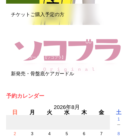
チケットご購入予定の方
骨盤底ケアガードル【ソコブラ】
新発売・骨盤底ケアガードル
予約カレンダー
2026年8月
日
月
火
水
木
金
土
1
－
2
3
4
5
6
7
8