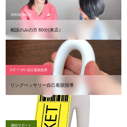
有料相談60分
相談のみの方 60分(来店）
ﾘﾝｸﾞﾍﾟｯｻﾘｰ自己着脱指導
リングペッサリー自己着脱指導
継続サポート