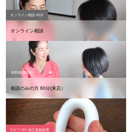
オンライン相談 45分
オンライン相談
有料相談60分
相談のみの方 60分(来店）
ﾘﾝｸﾞﾍﾟｯｻﾘｰ自己着脱指導