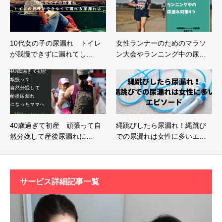
10代女の子の尿漏れ トイレ
女性ランナーのためのマラソ
が我慢できずに漏れてし…
ン大会やランニング中の尿…
40歳過ぎて初産 頑張って自
縄跳びしたら尿漏れ！縄跳び
然分娩して産後尿漏れに…
での尿漏れは女性に多いエ…
サービス詳細記事一覧