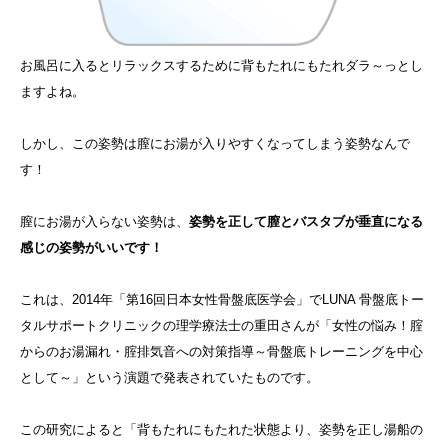
お風呂に入るとリラックスするために背もたれにもたれダラ～っとし
ますよね。
しかし、この姿勢は膣にお湯が入りやすくなってしまう姿勢なんで
す！
膣にお湯が入らない姿勢は、
姿勢を正して膣とバスタブが垂直になる
感じの姿勢がいいです！
これは、2014年「第16回日本女性骨盤底医学会」でLUNA 骨盤底トー
タルサポートクリニックの理学療法士の重田さんが「女性の悩み！腟
からのお湯漏れ・腟排気音への対策指導～骨盤底トレーニングを中心
として～」という演題で発表されていたものです。
この研究によると「背もたれにもたれた状態より、姿勢を正し湯船の