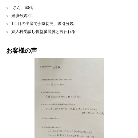
Iさん、60代
経膣分娩2回
1回目の出産で会陰切開、吸引分娩
婦人科受診し骨盤臓器脱と言われる
お客様の声