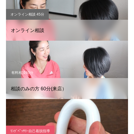
オンライン相談 45分
オンライン相談
有料相談60分
相談のみの方 60分(来店）
ﾘﾝｸﾞﾍﾟｯｻﾘｰ自己着脱指導