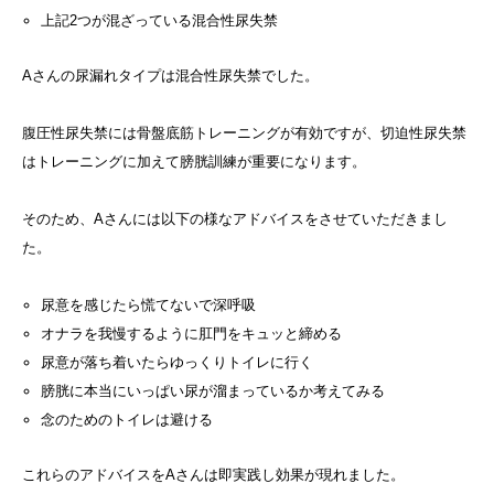
上記2つが混ざっている混合性尿失禁
Aさんの尿漏れタイプは混合性尿失禁でした。
腹圧性尿失禁には骨盤底筋トレーニングが有効ですが、切迫性尿失禁
はトレーニングに加えて膀胱訓練が重要になります。
そのため、Aさんには以下の様なアドバイスをさせていただきまし
た。
尿意を感じたら慌てないで深呼吸
オナラを我慢するように肛門をキュッと締める
尿意が落ち着いたらゆっくりトイレに行く
膀胱に本当にいっぱい尿が溜まっているか考えてみる
念のためのトイレは避ける
これらのアドバイスをAさんは即実践し効果が現れました。