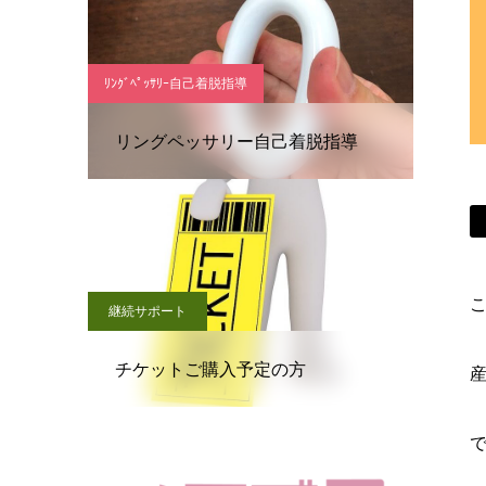
ﾘﾝｸﾞﾍﾟｯｻﾘｰ自己着脱指導
リングペッサリー自己着脱指導
こ
継続サポート
チケットご購入予定の方