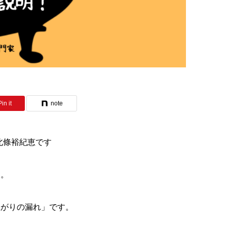
Pin it
note
 北條裕紀恵です
ん。
上がりの漏れ」です。