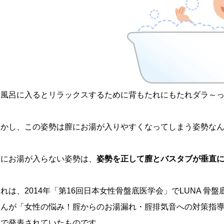
お風呂に入るとリラックスするために背もたれにもたれダラ～
しかし、この姿勢は膣にお湯が入りやすくなってしまう姿勢な
膣にお湯が入らない姿勢は、
姿勢を正して膣とバスタブが垂直
れは、2014年「第16回日本女性骨盤底医学会」でLUNA 
さんが「女性の悩み！腟からのお湯漏れ・腟排気音への対策指
題で発表されていたものです。