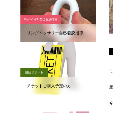
ﾘﾝｸﾞﾍﾟｯｻﾘｰ自己着脱指導
リングペッサリー自己着脱指導
こ
継続サポート
チケットご購入予定の方