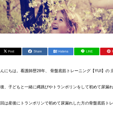
Post
Share
Hatena
LINE
んにちは。看護師歴28年、 骨盤底筋トレーニング【YUI】の
産後、子どもと一緒に縄跳びやトランポリンをして初めて尿漏
今回は産後にトランポリンで初めて尿漏れした方の骨盤底筋ト