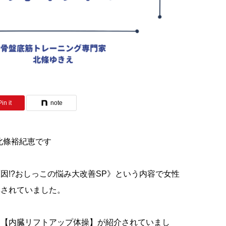
Pin it
note
 北條裕紀恵です
が原因!?おしっこの悩み大改善SP》という内容で女性
集されていました。
て【内臓リフトアップ体操】が紹介されていまし