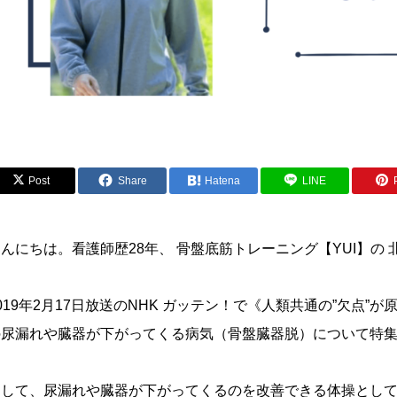
Post
Share
Hatena
LINE
んにちは。看護師歴28年、 骨盤底筋トレーニング【YUI】の
019年2月17日放送のNHK ガッテン！で《人類共通の”欠点”
の尿漏れや臓器が下がってくる病気（骨盤臓器脱）について特
そして、尿漏れや臓器が下がってくるのを改善できる体操とし