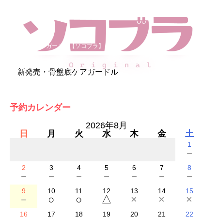
骨盤底ケアガードル【ソコブラ】
新発売・骨盤底ケアガードル
予約カレンダー
2026年8月
日
月
火
水
木
金
土
1
－
2
3
4
5
6
7
8
－
－
－
－
－
－
－
9
10
11
12
13
14
15
－
○
○
△
×
×
×
16
17
18
19
20
21
22