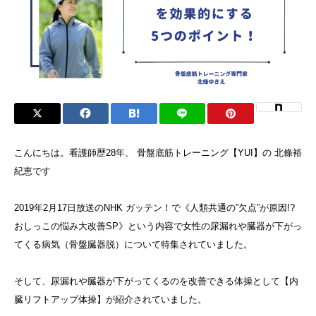
こんにちは。看護師歴28年、 骨盤底筋トレーニング【YUI】の 北條裕
紀恵です
2019年2月17日放送のNHK ガッテン！で《人類共通の”欠点”が原因!?
おしっこの悩み大改善SP》という内容で女性の尿漏れや臓器が下がっ
てくる病気（骨盤臓器脱）について特集されていました。
そして、尿漏れや臓器が下がってくるのを改善できる体操として【内
臓リフトアップ体操】が紹介されていました。