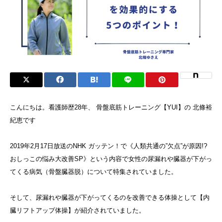
こんにちは。看護師歴28年、 骨盤底筋トレーニング【YUI】の 北條裕
紀恵です
2019年2月17日放送のNHK ガッテン！で《人類共通の”欠点”が原因!?
おしっこの悩み大改善SP》という内容で女性の尿漏れや臓器が下がっ
てくる病気（骨盤臓器脱）について特集されていました。
そして、尿漏れや臓器が下がってくるのを改善できる体操として【内
臓リフトアップ体操】が紹介されていました。