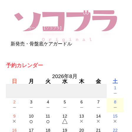
骨盤底ケアガードル【ソコブラ】
新発売・骨盤底ケアガードル
予約カレンダー
2026年8月
日
月
火
水
木
金
土
1
－
2
3
4
5
6
7
8
－
－
－
－
－
－
－
9
10
11
12
13
14
15
×
○
○
△
×
×
×
16
17
18
19
20
21
22