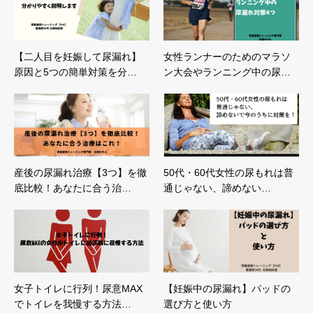
【二人目を妊娠して尿漏れ】
女性ランナーのためのマラソ
原因と5つの簡単対策を分…
ン大会やランニング中の尿…
産後の尿漏れ治療【3つ】を徹
50代・60代女性の尿もれは普
底比較！あなたに合う治…
通じゃない、諦めない…
女子トイレに行列！尿意MAX
【妊娠中の尿漏れ】パッドの
でトイレを我慢する方法…
選び方と使い方