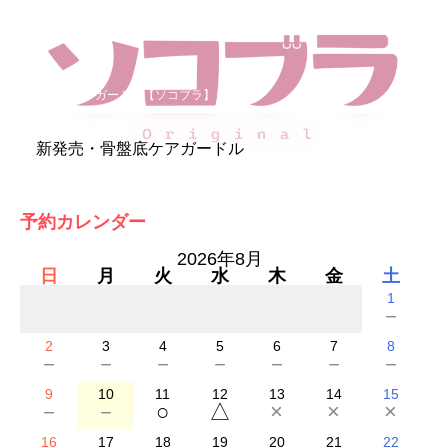
骨盤底ケアガードル【ソコブラ】
新発売・骨盤底ケアガードル
予約カレンダー
2026年8月
日
月
火
水
木
金
土
1
－
2
3
4
5
6
7
8
－
－
－
－
－
－
－
9
10
11
12
13
14
15
－
－
○
△
×
×
×
16
17
18
19
20
21
22