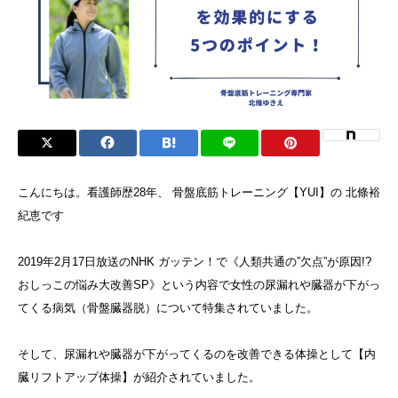
こんにちは。看護師歴28年、 骨盤底筋トレーニング【YUI】の 北條裕
紀恵です
2019年2月17日放送のNHK ガッテン！で《人類共通の”欠点”が原因!?
おしっこの悩み大改善SP》という内容で女性の尿漏れや臓器が下がっ
てくる病気（骨盤臓器脱）について特集されていました。
そして、尿漏れや臓器が下がってくるのを改善できる体操として【内
臓リフトアップ体操】が紹介されていました。