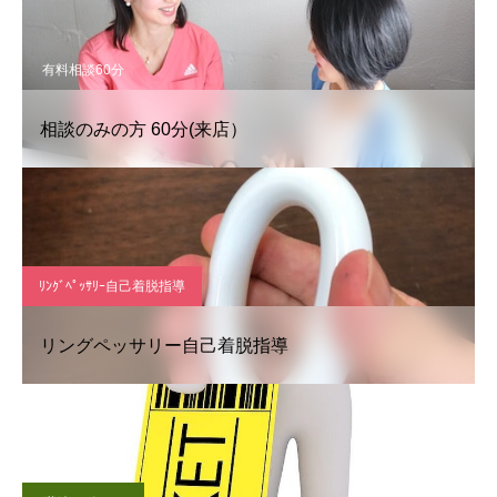
有料相談60分
相談のみの方 60分(来店）
ﾘﾝｸﾞﾍﾟｯｻﾘｰ自己着脱指導
リングペッサリー自己着脱指導