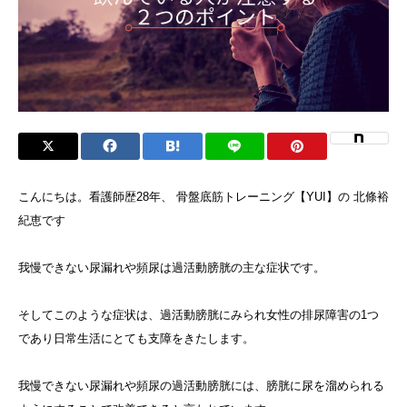
こんにちは。看護師歴28年、 骨盤底筋トレーニング【YUI】の 北條裕
紀恵です
我慢できない尿漏れや頻尿は過活動膀胱の主な症状です。
そしてこのような症状は、過活動膀胱にみられ女性の排尿障害の1つ
であり日常生活にとても支障をきたします。
我慢できない尿漏れや頻尿の過活動膀胱には、膀胱に尿を溜められる