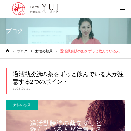
ブログ
ブログ
女性の頻尿
過活動膀胱の薬をずっと飲んでいる人が注意する2つのポイント
ホーム
過活動膀胱の薬をずっと飲んでいる人が注
意する2つのポイント
2018.05.27
女性の頻尿