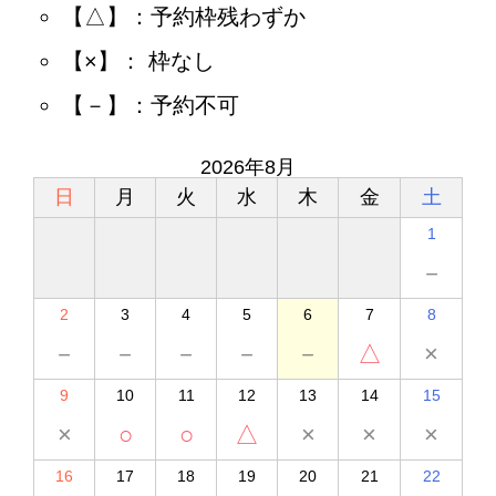
【△】：予約枠残わずか
【×】： 枠なし
【－】：予約不可
2026年8月
日
月
火
水
木
金
土
1
－
2
3
4
5
6
7
8
－
－
－
－
－
△
×
9
10
11
12
13
14
15
×
○
○
△
×
×
×
16
17
18
19
20
21
22