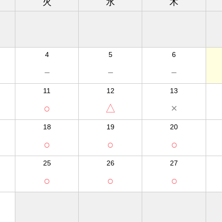
火
水
木
4
5
6
－
－
－
11
12
13
○
△
×
18
19
20
○
○
○
25
26
27
○
○
○