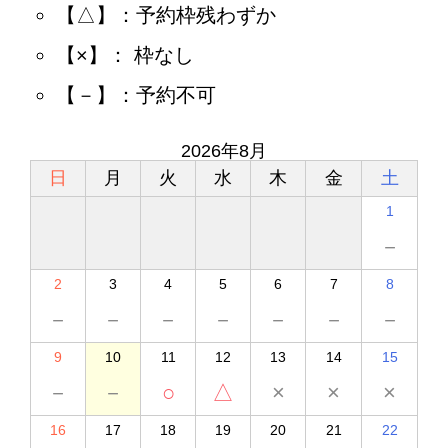
【△】：予約枠残わずか
【×】： 枠なし
【－】：予約不可
2026年8月
日
月
火
水
木
金
土
1
－
2
3
4
5
6
7
8
－
－
－
－
－
－
－
9
10
11
12
13
14
15
－
－
○
△
×
×
×
16
17
18
19
20
21
22