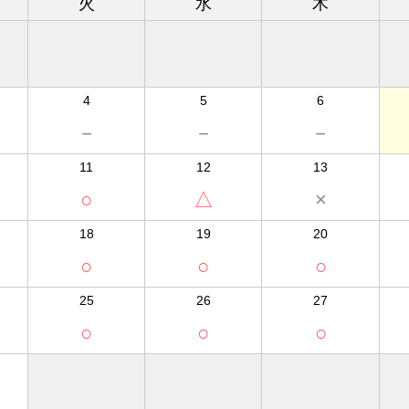
火
水
木
4
5
6
－
－
－
11
12
13
○
△
×
18
19
20
○
○
○
25
26
27
○
○
○