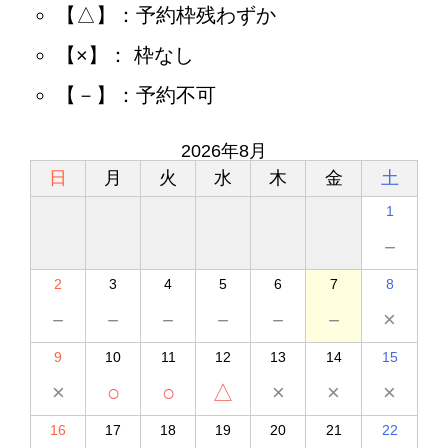
【△】：予約枠残わずか
【×】： 枠なし
【－】：予約不可
2026年8月
日
月
火
水
木
金
土
1
－
2
3
4
5
6
7
8
－
－
－
－
－
－
×
9
10
11
12
13
14
15
×
○
○
△
×
×
×
16
17
18
19
20
21
22