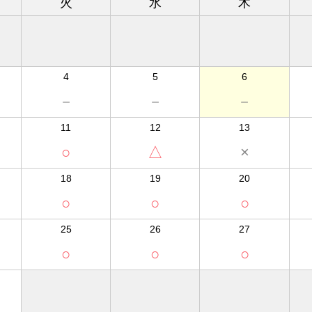
火
水
木
4
5
6
－
－
－
11
12
13
○
△
×
18
19
20
○
○
○
25
26
27
○
○
○