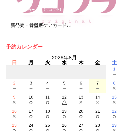
骨盤底ケアガードル【ソコブラ】
新発売・骨盤底ケアガードル
予約カレンダー
2026年8月
日
月
火
水
木
金
土
1
－
2
3
4
5
6
7
8
－
－
－
－
－
－
×
9
10
11
12
13
14
15
×
○
○
△
×
×
×
16
17
18
19
20
21
22
×
○
○
○
○
○
○
23
24
25
26
27
28
29
○
○
○
○
○
○
×